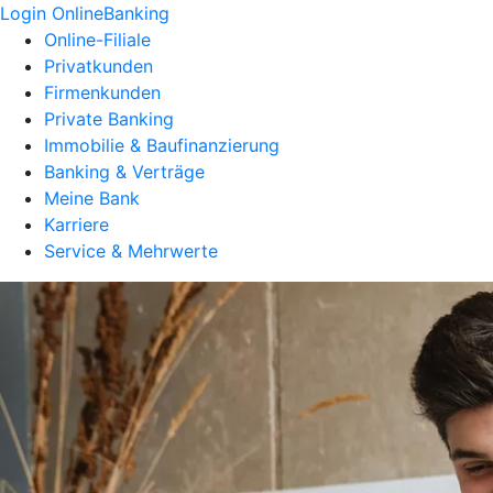
Login OnlineBanking
Online-Filiale
Privatkunden
Firmenkunden
Private Banking
Immobilie & Baufinanzierung
Banking & Verträge
Meine Bank
Karriere
Service & Mehrwerte